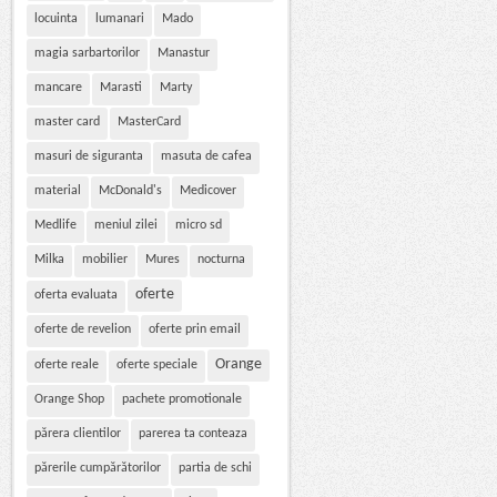
locuinta
lumanari
Mado
magia sarbartorilor
Manastur
mancare
Marasti
Marty
master card
MasterCard
masuri de siguranta
masuta de cafea
material
McDonald's
Medicover
Medlife
meniul zilei
micro sd
Milka
mobilier
Mures
nocturna
oferte
oferta evaluata
oferte de revelion
oferte prin email
Orange
oferte reale
oferte speciale
Orange Shop
pachete promotionale
părera clientilor
parerea ta conteaza
părerile cumpărătorilor
partia de schi