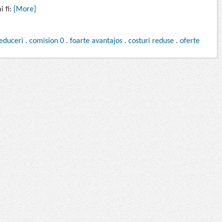
i fi:
[More]
educeri
.
comision 0
.
foarte avantajos
.
costuri reduse
.
oferte