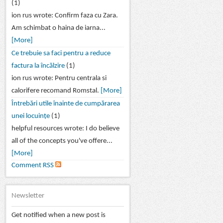
(1)
ion rus wrote: Confirm faza cu Zara.
Am schimbat o haina de iarna...
[More]
Ce trebuie sa faci pentru a reduce
factura la încălzire
(1)
ion rus wrote: Pentru centrala si
calorifere recomand Romstal.
[More]
Întrebări utile înainte de cumpărarea
unei locuințe
(1)
helpful resources wrote: I do believe
all of the concepts you've offere...
[More]
Comment RSS
Newsletter
Get notified when a new post is