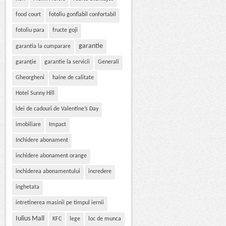
food court
fotoliu gonflabil confortabil
fotoliu para
fructe goji
garantie
garantia la cumparare
garanție
garantie la servicii
Generali
Gheorgheni
haine de calitate
Hotel Sunny Hill
idei de cadouri de Valentine’s Day
imobiliare
Impact
Inchidere abonament
inchidere abonament orange
inchiderea abonamentului
incredere
inghetata
intretinerea masinii pe timpul iernii
Iulius Mall
KFC
lege
loc de munca