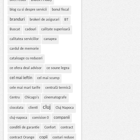
bilet redus
blog cu si despre servicii
bonul fiscal
branduri
brokeri de asigurari
BT
Buscat
cadouri
calitate superioară
calitatea serviciilor
canapea
cardul de memorie
cataloage cu reduceri
ce ofera deal advisor
ce soune legea
cel mai ieftin
cel mai scump
cele mai mari tarife
centrală termică
Centru
Chicago's
cinematografe
cluj
ciocolata
clienti
Cluj Napoca
companii
cluj-napoca
comision 0
conditii de garantie
Confort
contract
copii
contract Orange
costuri reduse