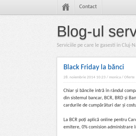
Contact
Blog-ul servi
Serviciile pe care le gasesti in Cluj
Black Friday la bănci
28. noiembrie 2014 10:23
/
monica
/
Oferte
Chiar și băncile intră în rândul com
din sistemul bancar, BCR, BRD și Ban
cardurile de cumpărături dar și costu
La BCR poți aplică online pentru Car
emitere, 0% comision administrare î