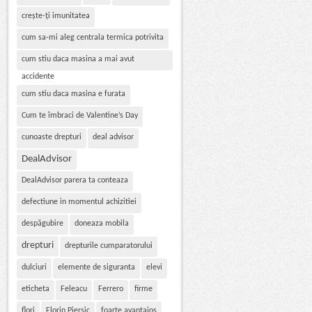
crește-ți imunitatea
cum sa-mi aleg centrala termica potrivita
cum stiu daca masina a mai avut
accidente
cum stiu daca masina e furata
Cum te îmbraci de Valentine’s Day
cunoaste drepturi
deal advisor
DealAdvisor
DealAdvisor parera ta conteaza
defectiune in momentul achizitiei
despăgubire
doneaza mobila
drepturi
drepturile cumparatorului
dulciuri
elemente de siguranta
elevi
eticheta
Feleacu
Ferrero
firme
flori
Florin Piersic
foarte avantajos