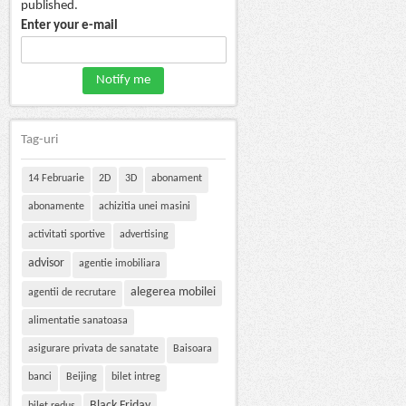
published.
Enter your e-mail
Tag-uri
14 Februarie
2D
3D
abonament
abonamente
achizitia unei masini
activitati sportive
advertising
advisor
agentie imobiliara
alegerea mobilei
agentii de recrutare
alimentatie sanatoasa
asigurare privata de sanatate
Baisoara
banci
Beijing
bilet intreg
Black Friday