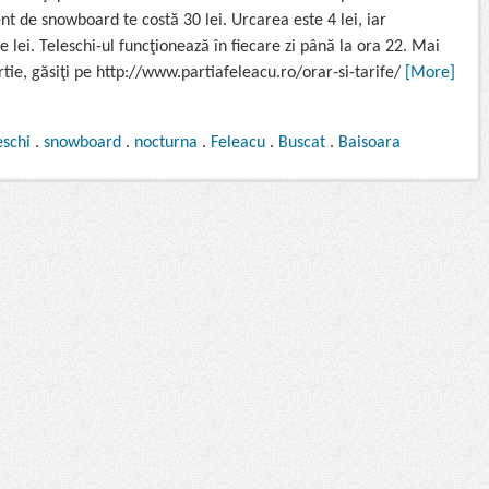
t de snowboard te costă 30 lei. Urcarea este 4 lei, iar
lei. Teleschi-ul funcţionează în fiecare zi până la ora 22. Mai
rtie, găsiţi pe http://www.partiafeleacu.ro/orar-si-tarife/
[More]
eschi
.
snowboard
.
nocturna
.
Feleacu
.
Buscat
.
Baisoara