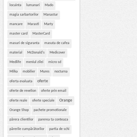
locuinta
lumanari
Mado
magia sarbartorilor
Manastur
mancare
Marasti
Marty
master card
MasterCard
masuri de siguranta
masuta de cafea
material
McDonald's
Medicover
Medlife
meniul zilei
micro sd
Milka
mobilier
Mures
nocturna
oferte
oferta evaluata
oferte de revelion
oferte prin email
Orange
oferte reale
oferte speciale
Orange Shop
pachete promotionale
părera clientilor
parerea ta conteaza
părerile cumpărătorilor
partia de schi