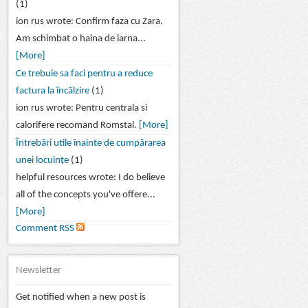
(1)
ion rus wrote: Confirm faza cu Zara.
Am schimbat o haina de iarna...
[More]
Ce trebuie sa faci pentru a reduce
factura la încălzire
(1)
ion rus wrote: Pentru centrala si
calorifere recomand Romstal.
[More]
Întrebări utile înainte de cumpărarea
unei locuințe
(1)
helpful resources wrote: I do believe
all of the concepts you've offere...
[More]
Comment RSS
Newsletter
Get notified when a new post is