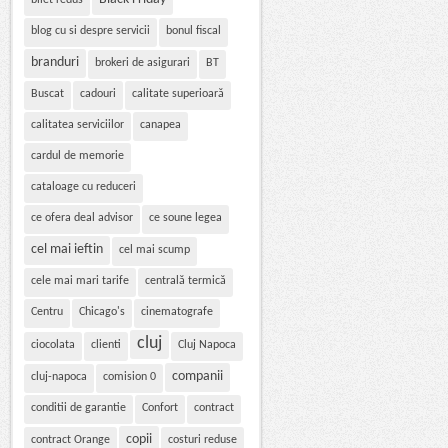
bilet redus
blog cu si despre servicii
bonul fiscal
branduri
brokeri de asigurari
BT
Buscat
cadouri
calitate superioară
calitatea serviciilor
canapea
cardul de memorie
cataloage cu reduceri
ce ofera deal advisor
ce soune legea
cel mai ieftin
cel mai scump
cele mai mari tarife
centrală termică
Centru
Chicago's
cinematografe
cluj
ciocolata
clienti
Cluj Napoca
companii
cluj-napoca
comision 0
conditii de garantie
Confort
contract
copii
contract Orange
costuri reduse