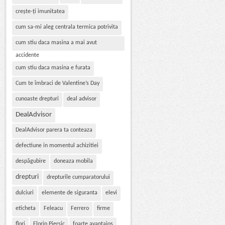
crește-ți imunitatea
cum sa-mi aleg centrala termica potrivita
cum stiu daca masina a mai avut
accidente
cum stiu daca masina e furata
Cum te îmbraci de Valentine’s Day
cunoaste drepturi
deal advisor
DealAdvisor
DealAdvisor parera ta conteaza
defectiune in momentul achizitiei
despăgubire
doneaza mobila
drepturi
drepturile cumparatorului
dulciuri
elemente de siguranta
elevi
eticheta
Feleacu
Ferrero
firme
flori
Florin Piersic
foarte avantajos