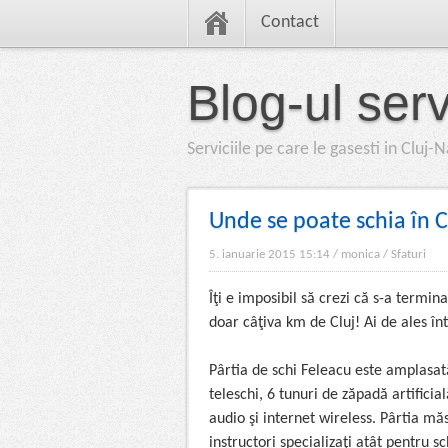
Contact
Blog-ul servi
Serviciile pe care le gasesti in Cluj
Unde se poate schia în C
5. ianuarie 2015 15:14
/
monica
/
Sfaturi
Îţi e imposibil să crezi că s-a termin
doar câţiva km de Cluj! Ai de ales în
Pârtia de schi Feleacu este amplasat
teleschi, 6 tunuri de zăpadă artifici
audio şi internet wireless. Pârtia mă
instructori specializaţi atât pentru 