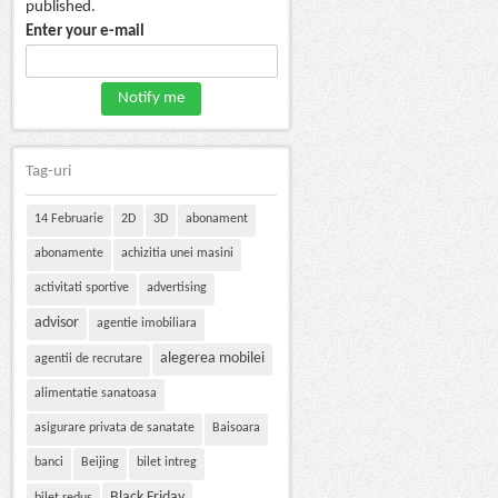
published.
Enter your e-mail
Tag-uri
14 Februarie
2D
3D
abonament
abonamente
achizitia unei masini
activitati sportive
advertising
advisor
agentie imobiliara
alegerea mobilei
agentii de recrutare
alimentatie sanatoasa
asigurare privata de sanatate
Baisoara
banci
Beijing
bilet intreg
Black Friday