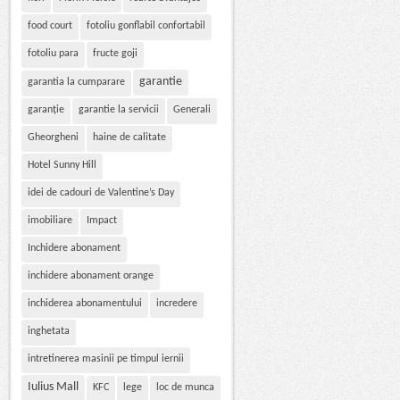
food court
fotoliu gonflabil confortabil
fotoliu para
fructe goji
garantie
garantia la cumparare
garanție
garantie la servicii
Generali
Gheorgheni
haine de calitate
Hotel Sunny Hill
idei de cadouri de Valentine’s Day
imobiliare
Impact
Inchidere abonament
inchidere abonament orange
inchiderea abonamentului
incredere
inghetata
intretinerea masinii pe timpul iernii
Iulius Mall
KFC
lege
loc de munca