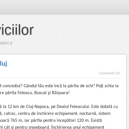
ciilor
-Napoca
luj
Comments (0)
at concediul? Gândul tău este încă la pârtia de schi? Poţi schia la
tre pârtia Feleacu, Buscat şi Băişoara!
ă la 12 km de Cluj-Napoca, pe Dealul Feleacului. Este dotată cu
ală, ratrac, centru de închirere echipament, nocturnă, sistem
soară 765 m, iar pârtia pentru începători 120 m. Există
schi cât şi pentru snowboard. Închirierea unui echipament