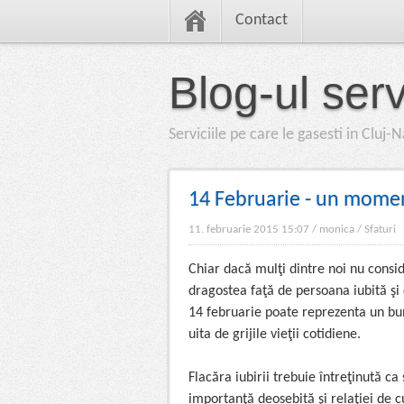
Contact
Blog-ul servi
Serviciile pe care le gasesti in Cluj
14 Februarie - un momen
11. februarie 2015 15:07
/
monica
/
Sfaturi
Chiar dacă mulţi dintre noi nu consi
dragostea faţă de persoana iubită şi 
14 februarie poate reprezenta un bu
uita de grijile vieţii cotidiene.
Flacăra iubirii trebuie întreţinută ca
importanţă deosebită şi relaţiei de cu