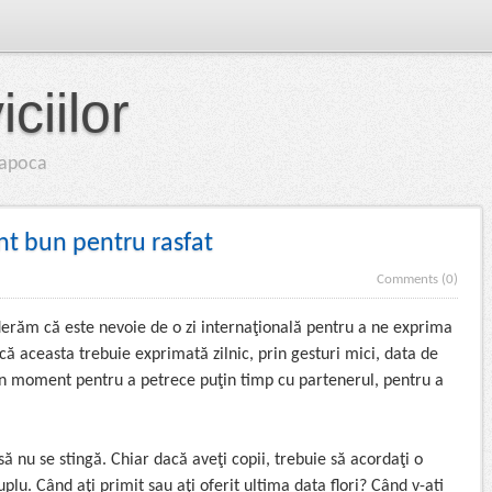
ciilor
-Napoca
t bun pentru rasfat
Comments (0)
derăm că este nevoie de o zi internaţională pentru a ne exprima
că aceasta trebuie exprimată zilnic, prin gesturi mici, data de
n moment pentru a petrece puţin timp cu partenerul, pentru a
 să nu se stingă. Chiar dacă aveţi copii, trebuie să acordaţi o
plu. Când aţi primit sau aţi oferit ultima data flori? Când v-ati