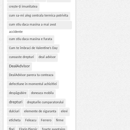
crește-ți imunitatea
cum sa-mi aleg centrala termica potrivita
cum stiu daca masina a mai avut
accidente
cum stiu daca masina e furata
Cum te îmbraci de Valentine’s Day
cunoaste drepturi
deal advisor
DealAdvisor
DealAdvisor parera ta conteaza
defectiune in momentul achizitiei
despăgubire
doneaza mobila
drepturi
drepturile cumparatorului
dulciuri
elemente de siguranta
elevi
eticheta
Feleacu
Ferrero
firme
flori
Florin Piersic
foarte avantajos