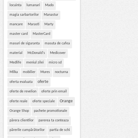
locuinta
lumanari
Mado
magia sarbartorilor
Manastur
mancare
Marasti
Marty
master card
MasterCard
masuri de siguranta
masuta de cafea
material
McDonald's
Medicover
Medlife
meniul zilei
micro sd
Milka
mobilier
Mures
nocturna
oferte
oferta evaluata
oferte de revelion
oferte prin email
Orange
oferte reale
oferte speciale
Orange Shop
pachete promotionale
părera clientilor
parerea ta conteaza
părerile cumpărătorilor
partia de schi