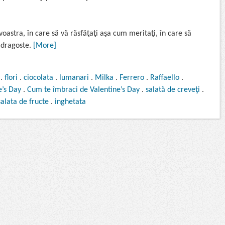
voastra, în care să vă răsfăţaţi aşa cum meritaţi, în care să
e dragoste.
[More]
.
flori
.
ciocolata
.
lumanari
.
Milka
.
Ferrero
.
Raffaello
.
e’s Day
.
Cum te îmbraci de Valentine’s Day
.
salată de creveţi
.
salata de fructe
.
inghetata