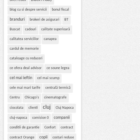
bilet redus
blog cu si despre servicii
bonul fiscal
branduri
brokeri de asigurari
BT
Buscat
cadouri
calitate superioară
calitatea serviciilor
canapea
cardul de memorie
cataloage cu reduceri
ce ofera deal advisor
ce soune legea
cel mai ieftin
cel mai scump
cele mai mari tarife
centrală termică
Centru
Chicago's
cinematografe
cluj
ciocolata
clienti
Cluj Napoca
companii
cluj-napoca
comision 0
conditii de garantie
Confort
contract
copii
contract Orange
costuri reduse