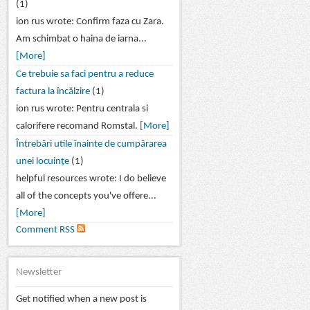
(1)
ion rus wrote: Confirm faza cu Zara.
Am schimbat o haina de iarna...
[More]
Ce trebuie sa faci pentru a reduce
factura la încălzire
(1)
ion rus wrote: Pentru centrala si
calorifere recomand Romstal.
[More]
Întrebări utile înainte de cumpărarea
unei locuințe
(1)
helpful resources wrote: I do believe
all of the concepts you've offere...
[More]
Comment RSS
Newsletter
Get notified when a new post is