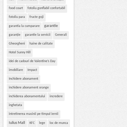
food court
fotoliu gonflabil confortabil
fotoliu para
fructe goji
garantie
garantia la cumparare
garanție
garantie la servicii
Generali
Gheorgheni
haine de calitate
Hotel Sunny Hill
idei de cadouri de Valentine’s Day
imobiliare
Impact
Inchidere abonament
inchidere abonament orange
inchiderea abonamentului
incredere
inghetata
intretinerea masinii pe timpul iernii
Iulius Mall
KFC
lege
loc de munca