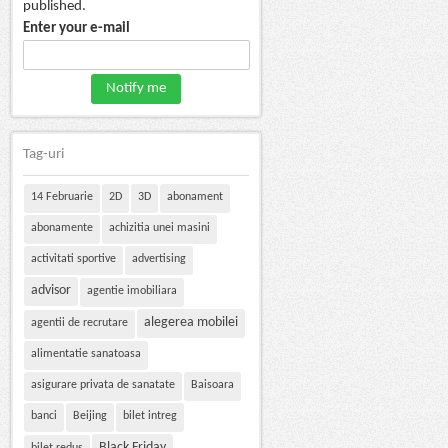
published.
Enter your e-mail
Tag-uri
14 Februarie
2D
3D
abonament
abonamente
achizitia unei masini
activitati sportive
advertising
advisor
agentie imobiliara
alegerea mobilei
agentii de recrutare
alimentatie sanatoasa
asigurare privata de sanatate
Baisoara
banci
Beijing
bilet intreg
Black Friday