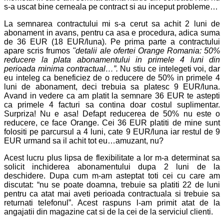
s-a uscat bine cerneala pe contract si au inceput probleme…
La semnarea contractului mi s-a cerut sa achit 2 luni de
abonament in avans, pentru ca asa e procedura, adica suma
de 36 EUR (18 EUR/luna). Pe prima parte a contractului
apare scris frumos
"
detalii ale ofertei Orange Romania: 50%
reducere la plata abonamentului in primele 4 luni din
perioada minima contractual…”
.
Nu stiu ce intelegeti voi, dar
eu inteleg ca beneficiez de o reducere de 50% in primele 4
luni de abonament, deci trebuia sa platesc 9 EUR/luna.
Avand in vedere ca am platit la semnare 36 EUR te astepti
ca primele 4 facturi sa contina doar costul suplimentar.
Surpriza! Nu e asa! Defapt reducerea de 50% nu este o
reducere, ce face Orange. Cei 36 EUR platiti de mine sunt
folositi pe parcursul a 4 luni, cate 9 EUR/luna iar restul de 9
EUR urmand sa il achit tot eu…amuzant, nu?
Acest lucru plus lipsa de flexibilitate a lor m-a determinat sa
solicit inchiderea abonamentului dupa 2 luni de la
deschidere. Dupa cum m-am asteptat toti cei cu care am
discutat: “nu se poate doamna, trebuie sa platiti 22 de luni
pentru ca atat mai aveti perioada contractuala si trebuie sa
returnati telefonul”. Acest raspuns l-am primit atat de la
angajatii din magazine cat si de la cei de la serviciul clienti.