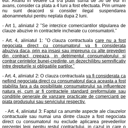
eur. Avand in vedere ca s-a platit suma de 36 de eur in
avans, consider ca plata a 4 luni a fost efectuata. Prin urmare
nu sunt deacord si consider ilegal suspendarea
abonamnetului pentru neplata dupa 2 luni.
- Art 1, aliniatul 2 "Se interzice comerciantilor stipularea de
clauze abuzive in contractele incheiate cu consumatorii."
- Art. 4, aliniatul 1: "O clauza contractuala
care nu a fost
negociata direct cu consumatorul va fi considerata
abuziva
daca, prin ea insasi sau impreuna cu alte prevederi
din contract, creeaza, in detrimentul consumatorului si
contrar cerintelor bunei-credinte, un dezechilibru semnificativ
intre drepturile si obligatiile partilor."
- Art. 4, aliniatul 2: O clauza contractuala
va fi considerata ca
nefiind negociata direct cu consumatorul daca aceasta a fost
stabilita fara a da posibilitate consumatorului sa influenteze
natura ei, cum ar fi contractele standard preformulate sau
conditiile generale de vanzare practicate de comercianti pe
piata produsului sau serviciului respectiv
.
- Art. 4, aliniatul 3: Faptul ca anumite aspecte ale clauzelor
contractuale sau numai una dintre clauze a fost negociata
direct cu consumatorul nu exclude aplicarea prevederilor
prezentei legi pentru restul contractului, in cazul in care o