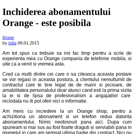
Inchiderea abonamentului
Orange - este posibila
Home
by
iulia
09.01.2015
Am tot spus ca trebuie sa imi fac timp pentru a scrie de
experienta mea cu Orange compania de telefonie mobila, si
uite ca a venit si vremea asta.
Cred ca multi dintre cei care o sa citeasca aceasta postare
se vor regasi in aceasta postura, a clientului nemultumit de
contractul care te tine legat de de maini si picioare, de
amabilitatea personalului doar atunci cand esti la prima vizita
la ei si de lipsa de profesionalism a angajatilor care
niciodata nu iti pot oferi nici o informatie.
Am mers cu incredere la un Orange shop, pentru a
achizitiona un abonament si un telefon redus datorita
abonamentului. Nimic neobisnuit pana aici. Dupa cum
spuneam si mai sus au fost foarte draguti si serviabili pana in
mometul in care am semnat ultima hartie din contract. Nici nu