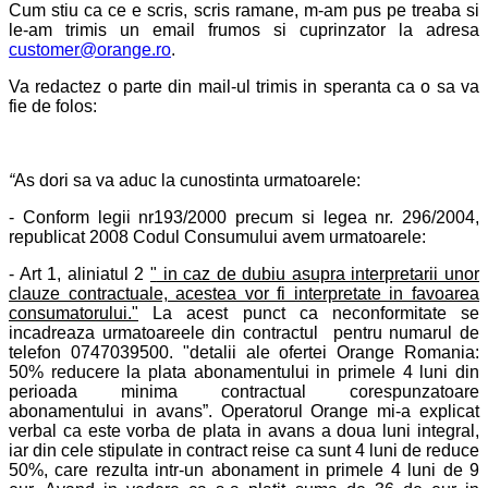
Cum stiu ca ce e scris, scris ramane, m-am pus pe treaba si
le-am trimis un email frumos si cuprinzator la adresa
customer@orange.ro
.
Va redactez o parte din mail-ul trimis in speranta ca o sa va
fie de folos:
“
As dori sa va aduc la cunostinta urmatoarele:
- Conform legii nr193/2000 precum si legea nr. 296/2004,
republicat 2008 Codul Consumului avem urmatoarele:
- Art 1, aliniatul 2
"
in caz de dubiu asupra interpretarii unor
clauze contractuale, acestea vor fi interpretate in favoarea
consumatorului.
"
La acest punct ca neconformitate se
incadreaza urmatoareele din contractul pentru numarul de
telefon 0747039500. "detalii ale ofertei Orange Romania:
50% reducere la plata abonamentului in primele 4 luni din
perioada minima contractual corespunzatoare
abonamentului in avans”. Operatorul Orange mi-a explicat
verbal ca este vorba de plata in avans a doua luni integral,
iar din cele stipulate in contract reise ca sunt 4 luni de reduce
50%, care rezulta intr-un abonament in primele 4 luni de 9