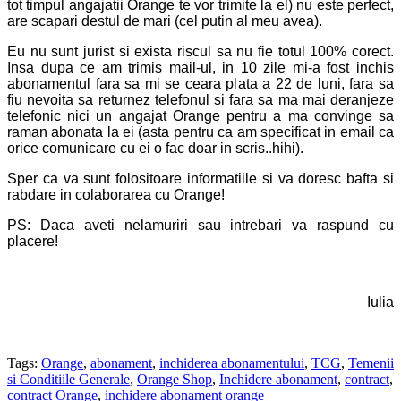
tot timpul angajatii Orange te vor trimite la el) nu este perfect,
are scapari destul de mari (cel putin al meu avea).
Eu nu sunt jurist si exista riscul sa nu fie totul 100% corect.
Insa dupa ce am trimis mail-ul, in 10 zile mi-a fost inchis
abonamentul fara sa mi se ceara plata a 22 de luni, fara sa
fiu nevoita sa returnez telefonul si fara sa ma mai deranjeze
telefonic nici un angajat Orange pentru a ma convinge sa
raman abonata la ei (asta pentru ca am specificat in email ca
orice comunicare cu ei o fac doar in scris..hihi).
Sper ca va sunt folositoare informatiile si va doresc bafta si
rabdare in colaborarea cu Orange!
PS: Daca aveti nelamuriri sau intrebari va raspund
cu
placere
!
Iulia
Tags:
Orange
,
abonament
,
inchiderea abonamentului
,
TCG
,
Temenii
si Conditiile Generale
,
Orange Shop
,
Inchidere abonament
,
contract
,
contract Orange
,
inchidere abonament orange