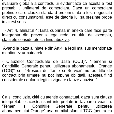
evaluare globala a contractului evidentiaza ca acesta a fost
prestabilit unilateral de comerciant. Daca un comerciant
pretinde ca o clauza standard preformulata a fost negociata
direct cu consumatorul, este de datoria lui sa prezinte probe
in acest sens.
- Art. 4, aliniatul 4:
L
ista cuprinsa in anexa care face parte
integranta din prezenta lege reda, cu titlu de exemplu,
clauzele considerate ca fiind abuzive
.
Avand la baza aliniatele din Art 4, a legii mai sus mentionate
mentionez urmatoarele:
- Clauzelor Contractuale de Baza (CCB)", "Temenii si
Conditiile Generale pentru utilizarea abonametului Orange
(TCG)" si "Brosura de Tarife si Servicii" nu au titlu de
contract prin urmare nu pot impune obligatii, acestea fiind
considerate conform legii in vigoare clauze abuzive!
”
Ca si concluzie, cititi cu atentie contractual, daca sunt clauze
interpretabile acestea sunt interpretate in favoarea voastra.
“Temenii si Conditiile Generale pentru utilizarea
abonamentului Orange” asa numitul sfantul TCG (pentru ca