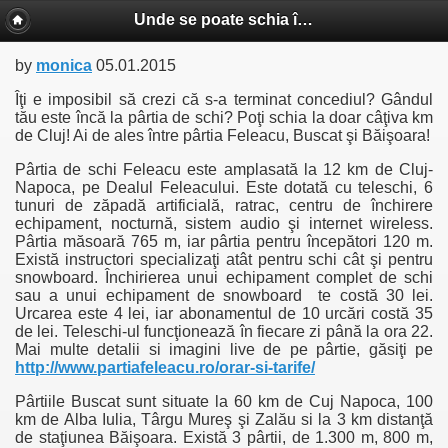
Unde se poate schia în Cluj
by
monica
05.01.2015
Îţi e imposibil să crezi că s-a terminat concediul
? G
ândul
tău este încă la pârtia de schi
?
Poţi schia la doar câţiva km
de Cluj! Ai de ales între pârtia Feleacu, Buscat şi Băişoara!
Pârtia de schi Feleacu este amplasată la 12 km de Cluj-
Napoca, pe Dealul Feleacului. Este dotată cu teleschi, 6
tunuri de zăpadă artificială, ratrac, centru de închirere
echipament, nocturnă, sistem audio şi internet wireless.
Pârtia măsoară 765 m, iar pârtia pentru începători 120 m.
Există instructori specializaţi atât pentru schi cât şi pentru
snowboard. Închirierea unui echipament complet de schi
sau a unui echipament de snowboard te costă 30 lei.
Urcarea este 4 lei, iar abonamentul de 10 urcări costă 35
de lei. Teleschi-ul funcţionează în fiecare zi până la ora 22.
Mai multe detalii si imagini live de pe pârtie, găsiţi pe
http://www.partiafeleacu.ro/orar-si-tarife/
Pârtiile Buscat sunt situate la 60 km de Cuj Napoca, 100
km de Alba Iulia, Târgu Mureş şi Zalău si la 3 km distanţă
de staţiunea Băişoara. Există 3 pârtii, de 1.300 m, 800 m,