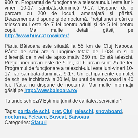
900 m. Programul de funcţionare a telescaunului este luni-
vineri 10-17, sâmbăta-duminică 9-17. Dispune de o
parcare cu 200 de locuri, amenajată şi păzită.
Deasemenea, dispune şi de nocturnă. Preţul unei urcări cu
telescaunul este de 7 lei pentru adulţi şi de 5 lei pentru
copii. Mai multe detalii găsiţi pe
http://www.buscat.ro/winter/
Pârtia Băişoara este situată la 55 km de Cluj Napoca.
Pârtia de schi are o lungime totală de 1.034 m şi o
diferenţă de nivel de aproximativ 250 m. Există teleschi.
Preţul unei urcări este de 5 lei, iar 6 urcări sunt 25 de lei.
Programul de funcţionare a teleschi-ului este luni-vineri 10-
17, iar sambata-duminica 9-17. Un echipamente complet
de schi se închiriază la 30 lei, iar unul de snowboard la 40
lei. Pârtia nu dispune de nocturnă. Mai multe informaţii
găsiţi pe
http://www.baisoara.ro/
Tu unde schiezi
? E
şti mulţumit de calitatea serviciilor
?
Tags:
partia de schi
,
pret
,
Cluj
,
teleschi
,
snowboard
,
nocturna
,
Feleacu
,
Buscat
,
Baisoara
Categories:
Sfaturi