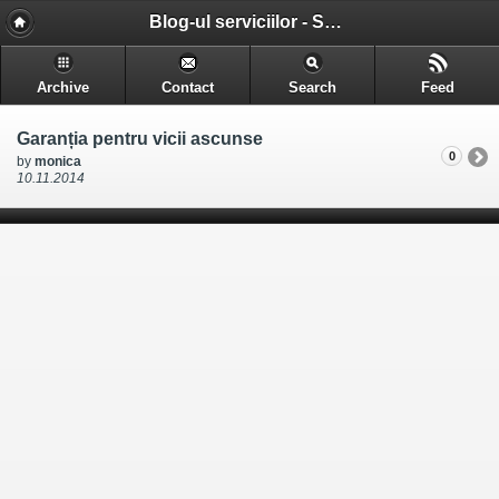
Blog-ul serviciilor - Serviciile pe care le gasesti in Cluj-Napoca
Archive
Contact
Search
Feed
Garanția pentru vicii ascunse
0
by
monica
10.11.2014