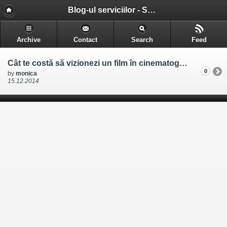
Blog-ul serviciilor - Serviciile pe care le gasesti in Cluj-Napoca
Archive
Contact
Search
Feed
Cât te costă să vizionezi un film în cinematografele din Cluj
0
by
monica
15.12.2014